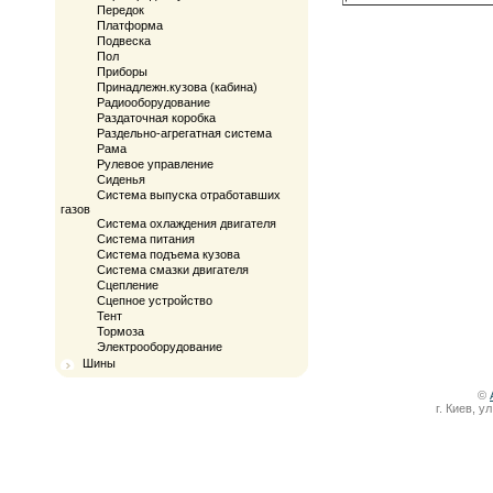
Передок
Платформа
Подвеска
Пол
Приборы
Принадлежн.кузова (кабина)
Радиооборудование
Раздаточная коробка
Раздельно-агрегатная система
Рама
Рулевое управление
Сиденья
Система выпуска отработавших
газов
Система охлаждения двигателя
Система питания
Система подъема кузова
Система смазки двигателя
Сцепление
Сцепное устройство
Тент
Тормоза
Электрооборудование
Шины
©
г. Киев, у