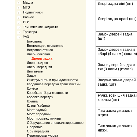
Масла
Двері задка ліві (шт)
МТЗ
Подшипники
Разное
Двері задка праві (шт)
РТИ
Технические жидкости
Трактора
Замок дверей задка
УАЗ
(шт)
Боковина
Вентиляция, отопление
Замок дверей задка в
Ветровое стекло
зборі (4 наим.) (компл)
Дверь боковая
Дверь задка
Дверь задняя
Замок дверей задка з
Дверь передняя
тяг.(3 наим.) (компл)
Двигатель
Задок
Инструменты и принадлежности
Засувка замка дверей
Карданная передача трансмиссии
задка (шт)
Колёса
Коробка отбора мощности
Ручка зовнішня задка 
Коробка передач
ключем (шт)
Крыша
Кузов (кабина)
Мост задний
Тяга замка дв.задка
Мост передний
верхн.
Мост промежуточный
Оборудование специализированное
Тяга замка дв.задка
Оперение
нижн.
Ось передняя
Перегородки кузова